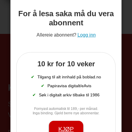
For å lesa saka må du vera
abonnent
Allereie abonnent?
Logg inn
10 kr for 10 veker
✔
Tilgang til alt innhald på boblad.no
Kontakt
✔
Papiravisa digitalt/eAvis
✔
Søk i digitalt arkiv tilbake til 1986
Sentralbord 35 95 19 45
Fornyast automatisk til 189,- per månad.
Vakttelefon 406 24 528
Inga binding. Gjeld berre nye abonnentar.
KJØP