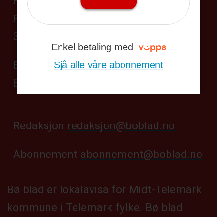
Postadresse:
Postboks 104,
3833 Bø i Telemark
Enkel betaling med
Besøksadresse:
Sjå alle våre abonnement
Bøgata 69, Bø sentrum
Redaksjon
redaksjon@boblad.no
Abonnement
abonnement@boblad.no
Bø blad er lokalavisa for Midt-Telemark
kommune i Telemark fylke. Bø blad