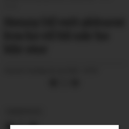
privat
Henny (4) veit akkurat
kva ho vil bli når ho
blir stor
sundag 20. juli 2025 - 04:59
PUBLISERT
BARNEPRATEN