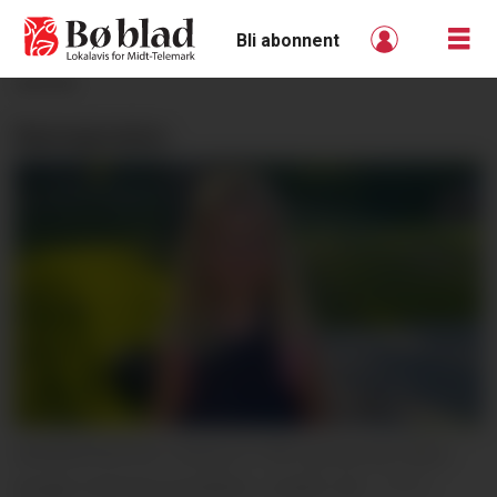
Bli abonnent
ANNONSE
Barnepraten:
BARNEPRATEN: Henny er 4 år og nemner fleire
gonger teikning og dokker i praten vår.